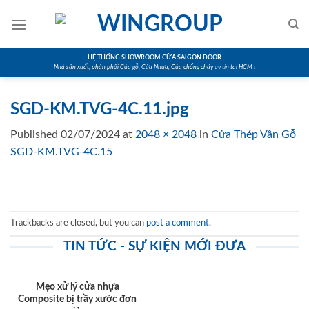
Skip
to
content
HỆ THỐNG SHOWROOM CỬA SAIGON DOOR
Nhà sản xuất, phân phối Cửa gỗ, Cửa Nhựa, Cửa chống cháy uy tín tại HCM !
SGD-KM.TVG-4C.11.jpg
Published
02/07/2024
at
2048 × 2048
in
Cửa Thép Vân Gỗ
SGD-KM.TVG-4C.15
Trackbacks are closed, but you can
post a comment
.
TIN TỨC - SỰ KIỆN MỚI ĐƯA
Mẹo xử lý cửa nhựa
Composite bị trầy xước đơn