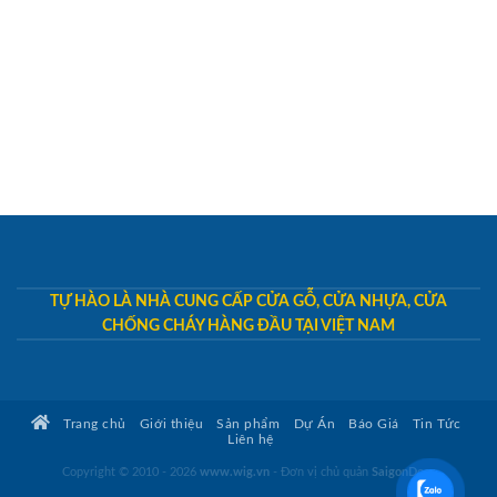
TỰ HÀO LÀ NHÀ CUNG CẤP CỬA GỖ, CỬA NHỰA, CỬA
CHỐNG CHÁY HÀNG ĐẦU TẠI VIỆT NAM
Trang chủ
Giới thiệu
Sản phẩm
Dự Án
Báo Giá
Tin Tức
Liên hệ
Copyright © 2010 - 2026
www.wig.vn
- Đơn vị chủ quản
SaigonDoor