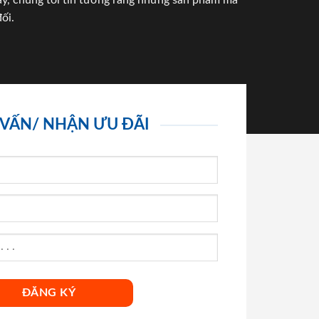
háy, chúng tôi tin tưởng rằng những sản phẩm mà
ối.
 VẤN/ NHẬN ƯU ĐÃI