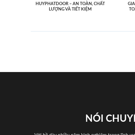
HUYPHATDOOR – AN TOÀN, CHẤT
GI
LƯỢNG VÀ TIẾT KIỆM
TO
NÓI CHUY