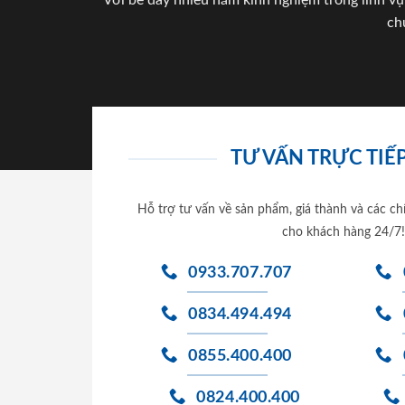
Với bề dày nhiều năm kinh nghiệm trong lĩnh vự
ch
TƯ VẤN TRỰC TIẾP
Hỗ trợ tư vấn về sản phẩm, giá thành và các ch
cho khách hàng 24/7!
0933.707.707
0834.494.494
0855.400.400
0824.400.400