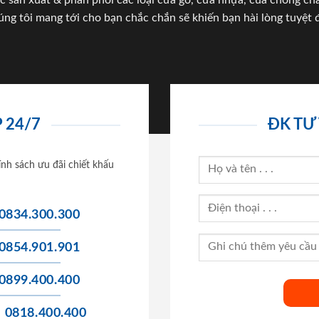
c sản xuất & phân phối các loại cửa gỗ, cửa nhựa, của chống c
úng tôi mang tới cho bạn chắc chắn sẽ khiến bạn hài lòng tuyệt đ
 24/7
ĐK TƯ
ính sách ưu đãi chiết khấu
0834.300.300
0854.901.901
0899.400.400
0818.400.400