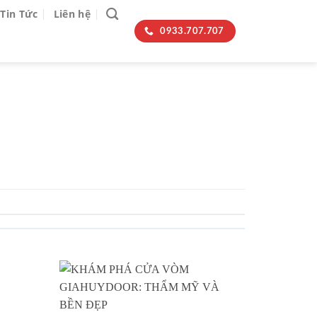
Tin Tức
Liên hệ
0933.707.707