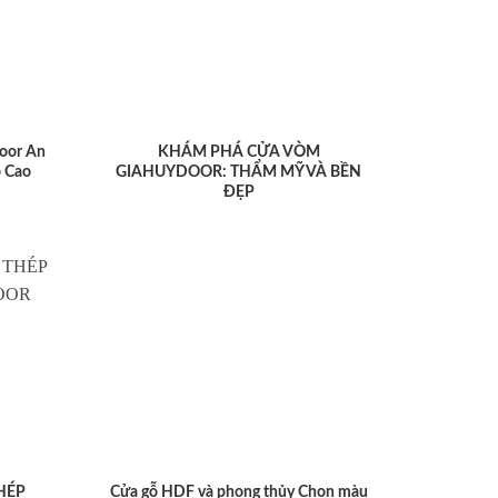
oor An
KHÁM PHÁ CỬA VÒM
 Cao
GIAHUYDOOR: THẨM MỸ VÀ BỀN
ĐẸP
HÉP
Cửa gỗ HDF và phong thủy Chọn màu