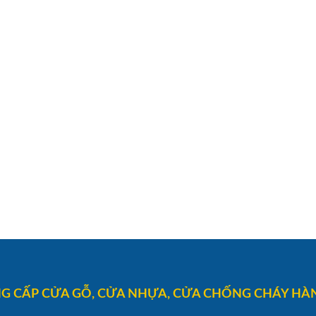
G CẤP CỬA GỖ, CỬA NHỰA, CỬA CHỐNG CHÁY HÀN