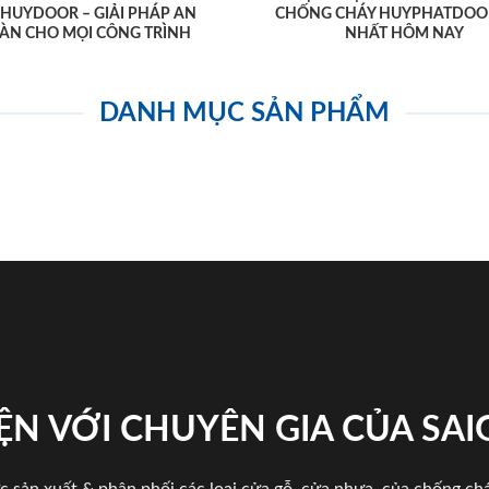
AHUYDOOR – GIẢI PHÁP AN
CHỐNG CHÁY HUYPHATDOO
ÀN CHO MỌI CÔNG TRÌNH
NHẤT HÔM NAY
DANH MỤC SẢN PHẨM
ỆN VỚI CHUYÊN GIA CỦA SA