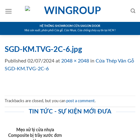
Skip
to
content
HỆ THỐNG SHOWROOM CỬA SAIGON DOOR
Nhà sản xuất, phân phối Cửa gỗ, Cửa Nhựa, Cửa chống cháy uy tín tại HCM !
SGD-KM.TVG-2C-6.jpg
Published
02/07/2024
at
2048 × 2048
in
Cửa Thép Vân Gỗ
SGD-KM.TVG-2C-6
Trackbacks are closed, but you can
post a comment
.
TIN TỨC - SỰ KIỆN MỚI ĐƯA
Mẹo xử lý cửa nhựa
Composite bị trầy xước đơn