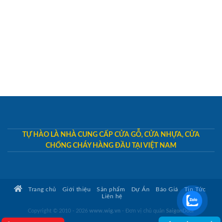
TỰ HÀO LÀ NHÀ CUNG CẤP CỬA GỖ, CỬA NHỰA, CỬA
CHỐNG CHÁY HÀNG ĐẦU TẠI VIỆT NAM
Trang chủ
Giới thiệu
Sản phẩm
Dự Án
Báo Giá
Tin Tức
Liên hệ
Copyright © 2010 - 2026
www.wig.vn
- Đơn vị chủ quản
SaigonDoor