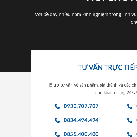
Với bề dày nhiều năm kinh nghiệm trong lĩnh vự
ch
TƯ VẤN TRỰC TIẾP
Hỗ trợ tư vấn về sản phẩm, giá thành và các ch
cho khách hàng 24/7!
0933.707.707
0834.494.494
0855.400.400