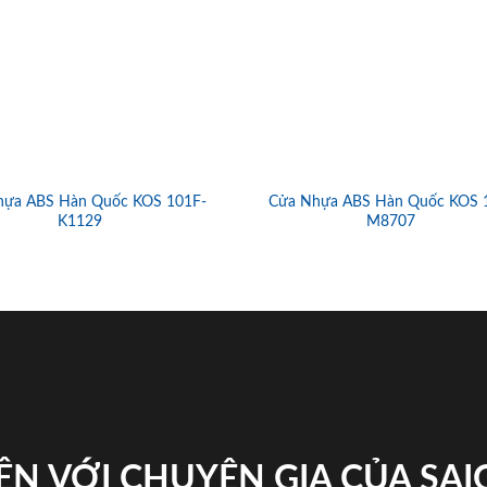
hựa ABS Hàn Quốc KOS 101F-
Cửa Nhựa ABS Hàn Quốc KOS 
K1129
M8707
ỆN VỚI CHUYÊN GIA CỦA SA