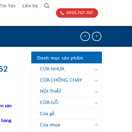
Tin Tức
Liên hệ
0933.707.707
Danh mục sản phẩm
52
CỬA NHỰA
CỬA CHỐNG CHÁY
NỘI THẤT
CỬA GỖ
n sản
Cửa gỗ
h hàng
Cửa nhựa