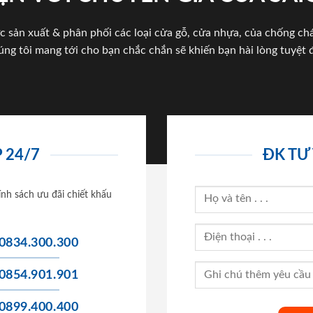
c sản xuất & phân phối các loại cửa gỗ, cửa nhựa, của chống c
úng tôi mang tới cho bạn chắc chắn sẽ khiến bạn hài lòng tuyệt đ
 24/7
ĐK TƯ
ính sách ưu đãi chiết khấu
0834.300.300
0854.901.901
0899.400.400