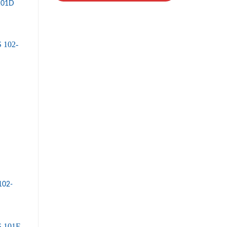
101D
102-