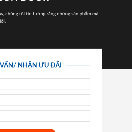
háy, chúng tôi tin tưởng rằng những sản phẩm mà
ối.
 VẤN/ NHẬN ƯU ĐÃI