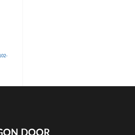
102-
IGON DOOR