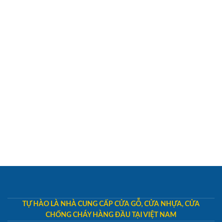
TỰ HÀO LÀ NHÀ CUNG CẤP CỬA GỖ, CỬA NHỰA, CỬA
CHỐNG CHÁY HÀNG ĐẦU TẠI VIỆT NAM