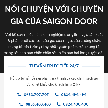
NÓI CHUYỆN VỚI CHUYÊN
GIA CỦA SAIGON DOOR
Với bề dày nhiều năm kinh nghiệm trong lĩnh vực sản xuất
& phân phối các loại cửa gỗ, cửa nhựa, của chống cháy,
chúng tôi tin tưởng rằng những sản phẩm mà chúng tôi
mang tới cho bạn chắc chắn sẽ khiến bạn hài lòng tuyệt đối.
TƯ VẤN TRỰC TIẾP 24/7
Hỗ trợ tư vấn về sản phẩm, giá thành và các chính sách ưu
đãi chiết khấu cho khách hàng 24/7!
0933.707.707
0834.494.494
0855.400.400
0824.400.400