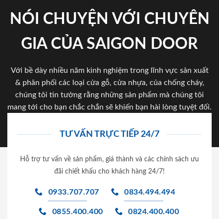
NÓI CHUYỆN VỚI CHUYÊN
GIA CỦA SAIGON DOOR
Với bề dày nhiều năm kinh nghiệm trong lĩnh vực sản xuất
& phân phối các loại cửa gỗ, cửa nhựa, của chống cháy,
chúng tôi tin tưởng rằng những sản phẩm mà chúng tôi
mang tới cho bạn chắc chắn sẽ khiến bạn hài lòng tuyệt đối.
TƯ VẤN TRỰC TIẾP 24/7
Hỗ trợ tư vấn về sản phẩm, giá thành và các chính sách ưu
đãi chiết khấu cho khách hàng 24/7!
0933.707.707
0834.494.494
0855.400.400
0824.400.400