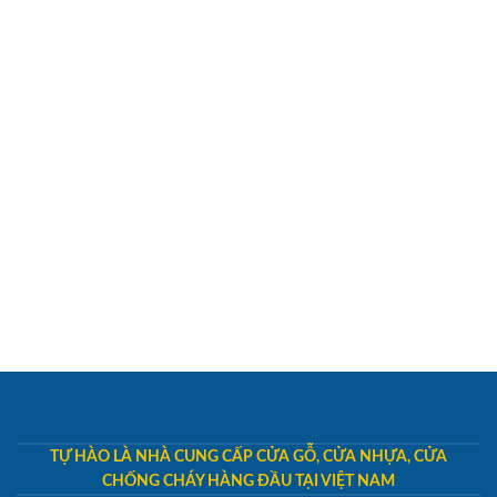
TỰ HÀO LÀ NHÀ CUNG CẤP CỬA GỖ, CỬA NHỰA, CỬA
CHỐNG CHÁY HÀNG ĐẦU TẠI VIỆT NAM