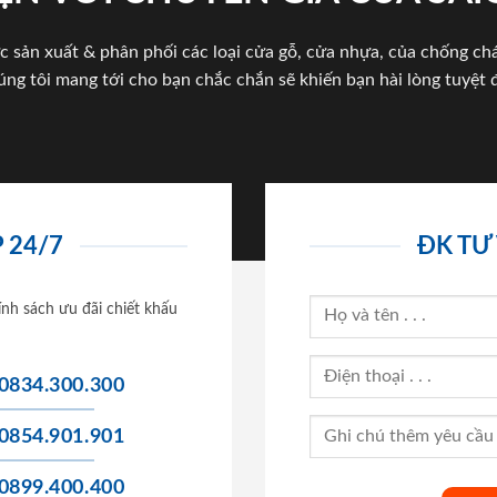
c sản xuất & phân phối các loại cửa gỗ, cửa nhựa, của chống c
úng tôi mang tới cho bạn chắc chắn sẽ khiến bạn hài lòng tuyệt đ
 24/7
ĐK TƯ
ính sách ưu đãi chiết khấu
0834.300.300
0854.901.901
0899.400.400