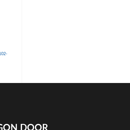
102-
IGON DOOR