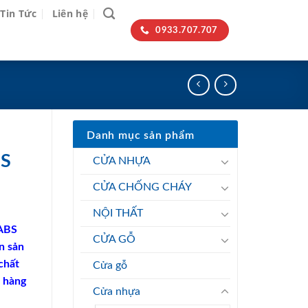
Tin Tức
Liên hệ
0933.707.707
Danh mục sản phẩm
OS
CỬA NHỰA
CỬA CHỐNG CHÁY
NỘI THẤT
 ABS
CỬA GỖ
n sản
chất
Cửa gỗ
h hàng
Cửa nhựa