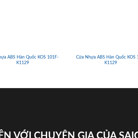
hựa ABS Hàn Quốc KOS 101F-
Cửa Nhựa ABS Hàn Quốc KOS 
K1129
K1129
ỆN VỚI CHUYÊN GIA CỦA SA