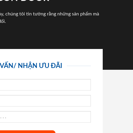
háy, chúng tôi tin tưởng rằng những sản phẩm mà
ối.
 VẤN/ NHẬN ƯU ĐÃI