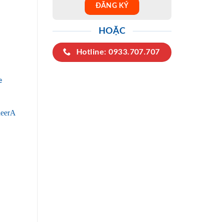
HOẶC
Hotline: 0933.707.707
e