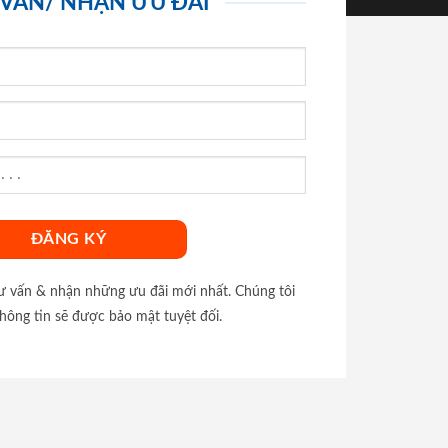
 VẤN/ NHẬN ƯU ĐÃI
tư vấn & nhận những ưu đãi mới nhất. Chúng tôi
hông tin sẽ được bảo mật tuyệt đối.