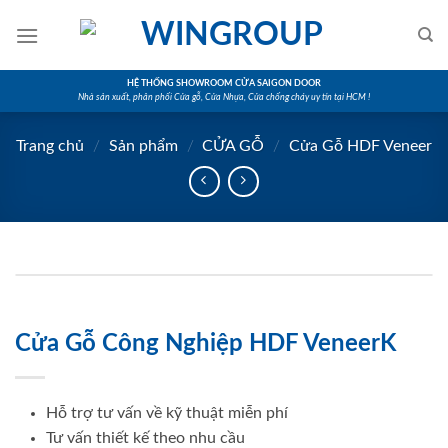
Skip
to
content
HỆ THỐNG SHOWROOM CỬA SAIGON DOOR
Nhà sản xuất, phân phối Cửa gỗ, Cửa Nhựa, Cửa chống cháy uy tín tại HCM !
Trang chủ
/
Sản phẩm
/
CỬA GỖ
/
Cửa Gỗ HDF Veneer
Cửa Gỗ Công Nghiệp HDF VeneerK
Hỗ trợ tư vấn về kỹ thuật miễn phí
Tư vấn thiết kế theo nhu cầu