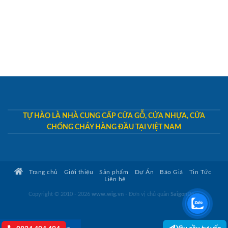
TỰ HÀO LÀ NHÀ CUNG CẤP CỬA GỖ, CỬA NHỰA, CỬA
CHỐNG CHÁY HÀNG ĐẦU TẠI VIỆT NAM
Trang chủ
Giới thiệu
Sản phẩm
Dự Án
Báo Giá
Tin Tức
Liên hệ
Copyright © 2010 - 2026
www.wig.vn
- Đơn vị chủ quản
SaigonDoor