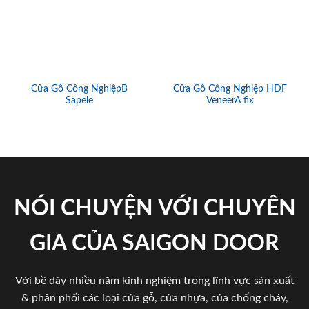
Cửa Gỗ Công NghiệpB
Cửa Gỗ Công Nghiệp HDF
Sapele
VeneerA fix
NÓI CHUYỆN VỚI CHUYÊN
GIA CỦA SAIGON DOOR
Với bề dày nhiều năm kinh nghiệm trong lĩnh vực sản xuất
& phân phối các loại cửa gỗ, cửa nhựa, của chống cháy,