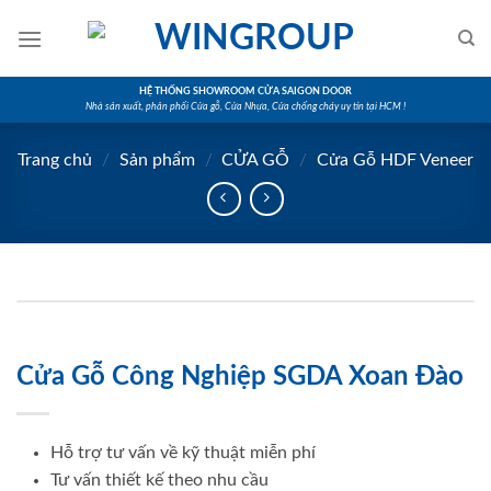
Skip
to
content
HỆ THỐNG SHOWROOM CỬA SAIGON DOOR
Nhà sản xuất, phân phối Cửa gỗ, Cửa Nhựa, Cửa chống cháy uy tín tại HCM !
Trang chủ
/
Sản phẩm
/
CỬA GỖ
/
Cửa Gỗ HDF Veneer
Cửa Gỗ Công Nghiệp SGDA Xoan Đào
Hỗ trợ tư vấn về kỹ thuật miễn phí
Tư vấn thiết kế theo nhu cầu