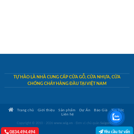
TỰ HÀO LÀ NHÀ CUNG CẤP CỬA GỖ, CỬA NHỰA, CỬA
CHỐNG CHÁY HÀNG ĐẦU TẠI VIỆT NAM
Trang chủ
Giới thiệu
Sản phẩm
Dự Án
Báo Giá
Tin Tức
Liên hệ
Copyright © 2010 - 2026
www.wig.vn
- Đơn vị chủ quản
SaigonDoor
Yêu cầu tư vấn
0834.494.494