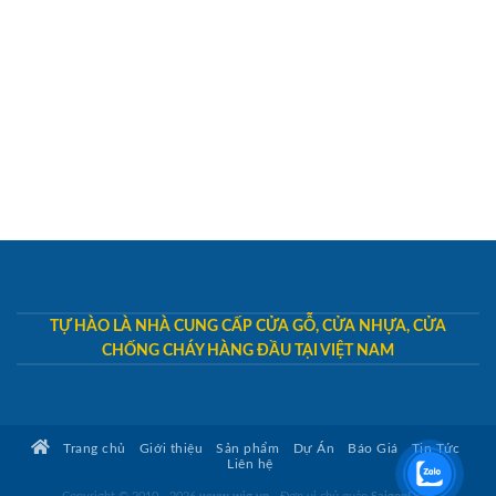
TỰ HÀO LÀ NHÀ CUNG CẤP CỬA GỖ, CỬA NHỰA, CỬA
CHỐNG CHÁY HÀNG ĐẦU TẠI VIỆT NAM
Trang chủ
Giới thiệu
Sản phẩm
Dự Án
Báo Giá
Tin Tức
Liên hệ