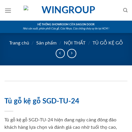
Skip
to
content
HỆ THỐNG SHOWROOM CỬA SAIGON DOOR
Nhà sản xuất, phân phối Cửa gỗ, Cửa Nhựa, Cửa chống cháy uy tín tại HCM !
Trang chủ
/
Sản phẩm
/
NỘI THẤT
/
TỦ GỖ KỆ GỖ
Tủ gỗ kệ gỗ SGD-TU-24
Tủ gỗ kệ gỗ SGD-TU-24 hiện đang ngày càng đông đảo
khách hàng lựa chọn và đánh giá cao nhờ tuổi thọ cao,