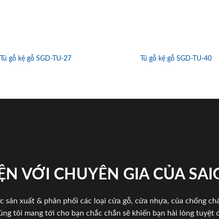
Tủ gỗ kệ gỗ SGD-TU-27
Tủ gỗ kệ gỗ SGD-TU-40
ỆN VỚI CHUYÊN GIA CỦA SA
c sản xuất & phân phối các loại cửa gỗ, cửa nhựa, của chống c
úng tôi mang tới cho bạn chắc chắn sẽ khiến bạn hài lòng tuyệt đ