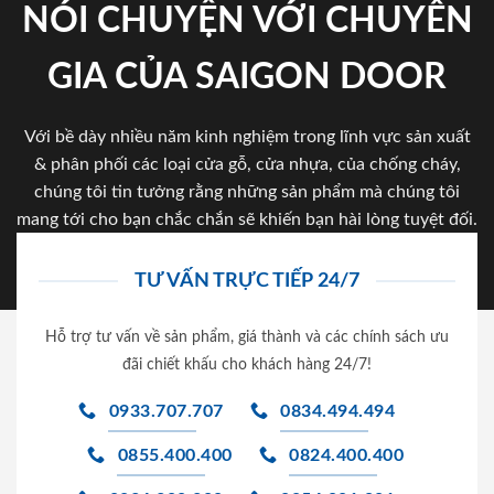
NÓI CHUYỆN VỚI CHUYÊN
GIA CỦA SAIGON DOOR
Với bề dày nhiều năm kinh nghiệm trong lĩnh vực sản xuất
& phân phối các loại cửa gỗ, cửa nhựa, của chống cháy,
chúng tôi tin tưởng rằng những sản phẩm mà chúng tôi
mang tới cho bạn chắc chắn sẽ khiến bạn hài lòng tuyệt đối.
TƯ VẤN TRỰC TIẾP 24/7
Hỗ trợ tư vấn về sản phẩm, giá thành và các chính sách ưu
đãi chiết khấu cho khách hàng 24/7!
0933.707.707
0834.494.494
0855.400.400
0824.400.400