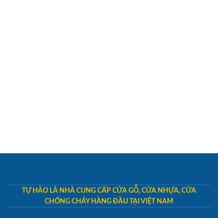
TỰ HÀO LÀ NHÀ CUNG CẤP CỬA GỖ, CỬA NHỰA, CỬA
CHỐNG CHÁY HÀNG ĐẦU TẠI VIỆT NAM