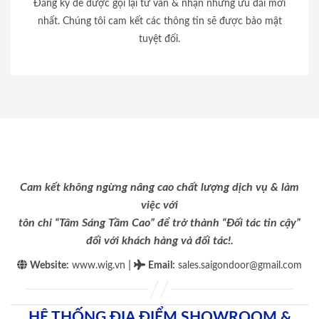
Đăng ký để được gọi lại tư vấn & nhận những ưu đãi mới
nhất. Chúng tôi cam kết các thông tin sẽ được bảo mật
tuyệt đối.
Cam kết không ngừng nâng cao chất lượng dịch vụ & làm
việc với
tôn chỉ “Tâm Sáng Tầm Cao” để trở thành “Đối tác tin cậy”
đối với khách hàng và đối tác!.
|
Website:
www.wig.vn
Email
:
sales.saigondoor@gmail.com
HỆ THỐNG ĐỊA ĐIỂM SHOWROOM &