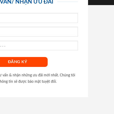
 VẤN/ NHẬN ƯU ĐÃI
tư vấn & nhận những ưu đãi mới nhất. Chúng tôi
hông tin sẽ được bảo mật tuyệt đối.