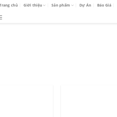
Trang chủ
Giới thiệu
Sản phẩm
Dự Án
Báo Giá
RCHIVES:
CỬA GỖ CHỐNG