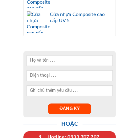
Cửa nhựa Composite cao
cấp UV 5
HOẶC
Hotline: 0933.707.707