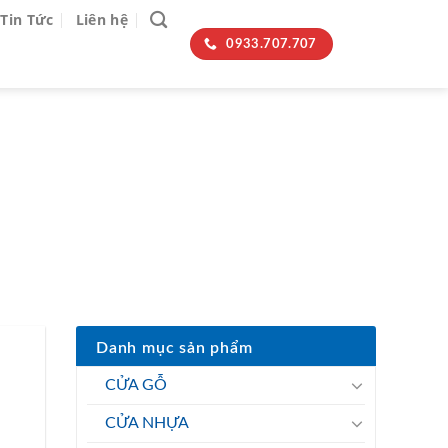
Tin Tức
Liên hệ
0933.707.707
 NƯỚC
Danh mục sản phẩm
CỬA GỖ
CỬA NHỰA