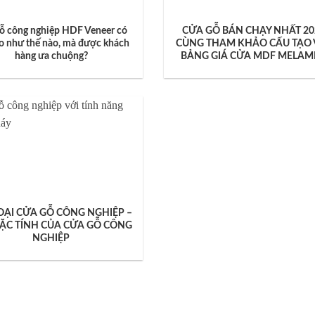
ỗ công nghiệp HDF Veneer có
CỬA GỖ BÁN CHẠY NHẤT 20
ạo như thế nào, mà được khách
CÙNG THAM KHẢO CẤU TẠO
hàng ưa chuộng?
BẢNG GIÁ CỬA MDF MELAM
OẠI CỬA GỖ CÔNG NGHIỆP –
ẶC TÍNH CỦA CỬA GỖ CÔNG
NGHIỆP