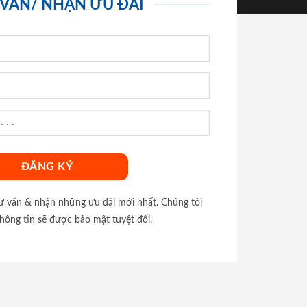
 VẤN/ NHẬN ƯU ĐÃI
tư vấn & nhận những ưu đãi mới nhất. Chúng tôi
hông tin sẽ được bảo mật tuyệt đối.