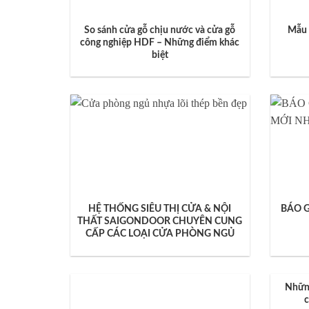
So sánh cửa gỗ chịu nước và cửa gỗ
Mẫu 
công nghiệp HDF – Những điểm khác
biệt
HỆ THỐNG SIÊU THỊ CỬA & NỘI
BÁO 
THẤT SAIGONDOOR CHUYÊN CUNG
CẤP CÁC LOẠI CỬA PHÒNG NGỦ
Nhữn
c