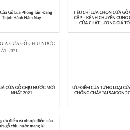
Cửa Gỗ Lùa Phòng Tắm Đang
TIÊU CHÍ LỰA CHỌN CỬA GỖ
Thịnh Hành Năm Nay
CẤP – KÊNH CHUYÊN CUNG 
CỬA CHẤT LƯỢNG GIÁ TỐ
GIÁ CỬA GỖ CHỊU NƯỚC MỚI
ƯU ĐIỂM CỦA TỪNG LOẠI CỬ
NHẤT 2021
CHỐNG CHÁY TẠI SAIGOND
g ưu điểm và nhược điểm của
ửa gỗ chịu nước mang lại