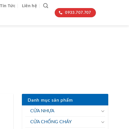
Tin Tức
Liên hệ
0933.707.707
NƯỚC
Danh mục sản phẩm
CỬA NHỰA
CỬA CHỐNG CHÁY