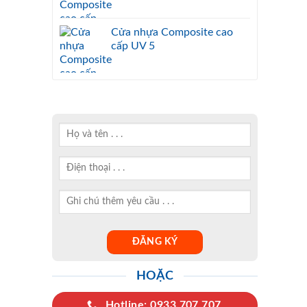
Cửa nhựa Composite cao
cấp UV 5
HOẶC
Hotline: 0933.707.707