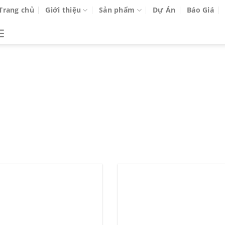
Trang chủ
Giới thiệu
Sản phẩm
Dự Án
Báo Giá
 ARCHIVES:
CỬA GỖ CHỊU 