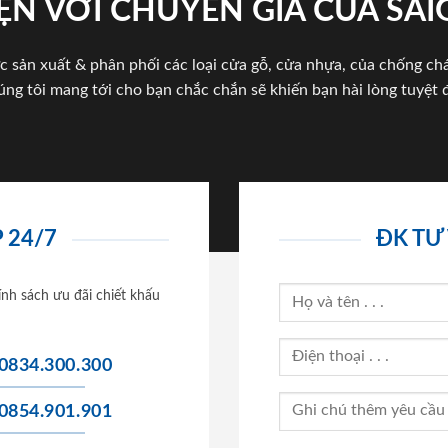
ỆN VỚI CHUYÊN GIA CỦA SA
c sản xuất & phân phối các loại cửa gỗ, cửa nhựa, của chống c
úng tôi mang tới cho bạn chắc chắn sẽ khiến bạn hài lòng tuyệt đ
 24/7
ĐK TƯ
ính sách ưu đãi chiết khấu
0834.300.300
0854.901.901