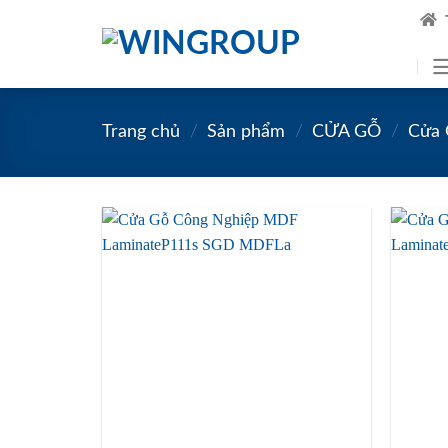
Skip
to
content
Trang chủ
/
Sản phẩm
/
CỬA GỖ
/
Cửa 