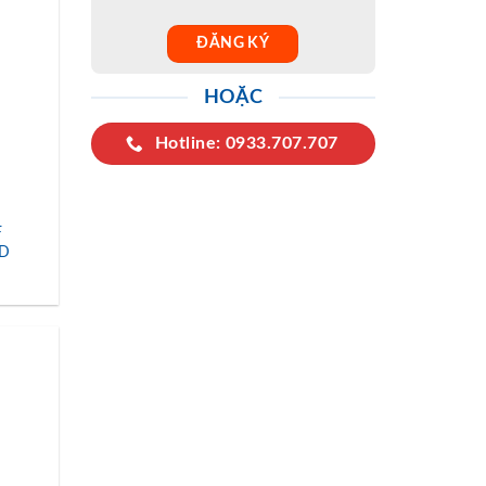
HOẶC
Hotline: 0933.707.707
F
GD