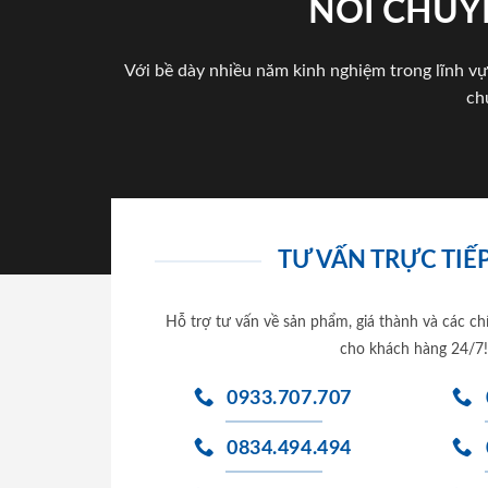
NÓI CHUY
Với bề dày nhiều năm kinh nghiệm trong lĩnh vự
ch
TƯ VẤN TRỰC TIẾP
Hỗ trợ tư vấn về sản phẩm, giá thành và các ch
cho khách hàng 24/7!
0933.707.707
0834.494.494