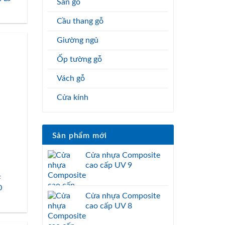
Sàn gỗ
Cầu thang gỗ
Giường ngủ
Ốp tường gỗ
Vách gỗ
Cửa kính
Sản phẩm mới
Cửa nhựa Composite
cao cấp UV 9
F
D
Cửa nhựa Composite
cao cấp UV 8