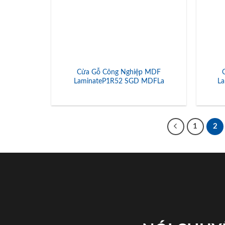
Cửa Gỗ Công Nghiệp MDF
LaminateP1R52 SGD MDFLa
L
1
2