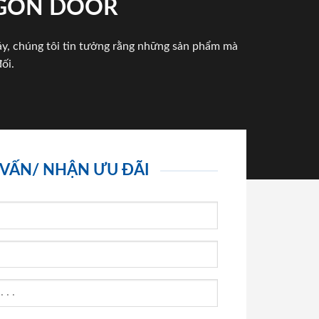
IGON DOOR
háy, chúng tôi tin tưởng rằng những sản phẩm mà
ối.
 VẤN/ NHẬN ƯU ĐÃI