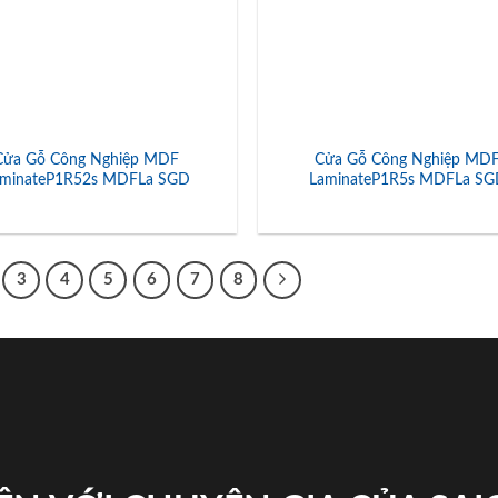
Cửa Gỗ Công Nghiệp MDF
Cửa Gỗ Công Nghiệp MD
aminateP1R52s MDFLa SGD
LaminateP1R5s MDFLa S
3
4
5
6
7
8