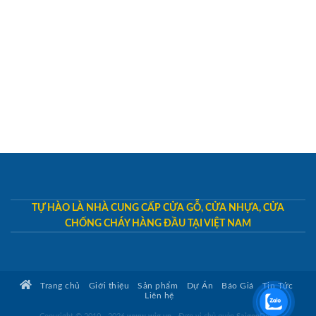
TỰ HÀO LÀ NHÀ CUNG CẤP CỬA GỖ, CỬA NHỰA, CỬA
CHỐNG CHÁY HÀNG ĐẦU TẠI VIỆT NAM
Trang chủ
Giới thiệu
Sản phẩm
Dự Án
Báo Giá
Tin Tức
Liên hệ