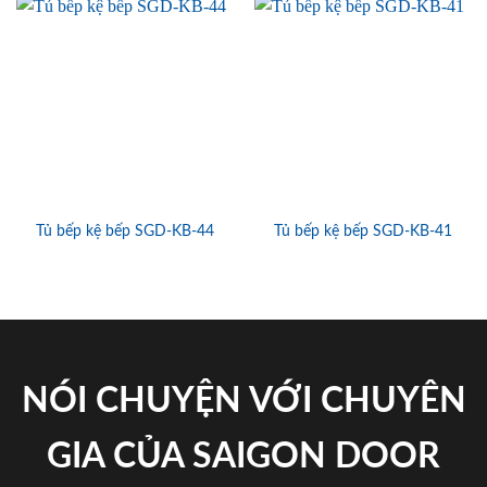
Tủ bếp kệ bếp SGD-KB-44
Tủ bếp kệ bếp SGD-KB-41
NÓI CHUYỆN VỚI CHUYÊN
GIA CỦA SAIGON DOOR