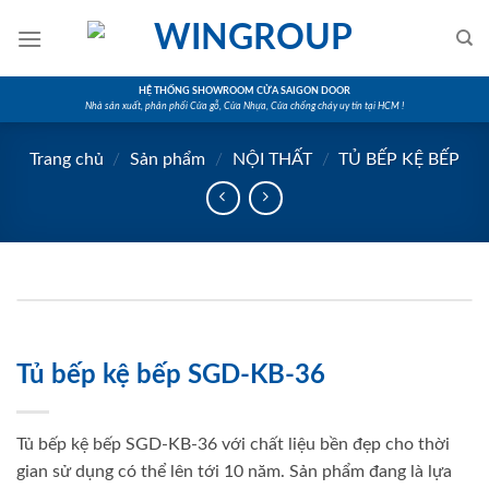
Skip
to
content
HỆ THỐNG SHOWROOM CỬA SAIGON DOOR
Nhà sản xuất, phân phối Cửa gỗ, Cửa Nhựa, Cửa chống cháy uy tín tại HCM !
Trang chủ
/
Sản phẩm
/
NỘI THẤT
/
TỦ BẾP KỆ BẾP
Tủ bếp kệ bếp SGD-KB-36
Tủ bếp kệ bếp SGD-KB-36 với chất liệu bền đẹp cho thời
gian sử dụng có thể lên tới 10 năm. Sản phẩm đang là lựa