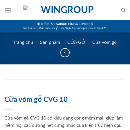
Skip
to
content
HỆ THỐNG SHOWROOM CỬA SAIGON DOOR
Nhà sản xuất, phân phối Cửa gỗ, Cửa Nhựa, Cửa chống cháy uy tín tại HCM !
Trang chủ
/
Sản phẩm
/
CỬA GỖ
/
Cửa vòm gỗ
Cửa vòm gỗ CVG 10
Cửa vòm gỗ CVG 10 có kiểu dáng cong mềm mại, giúp làm
mềm mại các đường nét cứng nhắc của kiến trúc hiện đại.