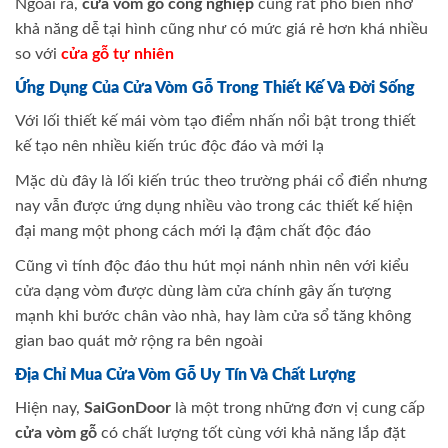
Ngoài ra,
cửa vòm gỗ công nghiệp
cũng rất phổ biến nhờ
khả năng dễ tại hình cũng như có mức giá rẻ hơn khá nhiều
so với
cửa gỗ tự nhiên
Ứng Dụng Của Cửa Vòm Gỗ Trong Thiết Kế Và Đời Sống
Với lối thiết kế mái vòm tạo điểm nhấn nổi bật trong thiết
kế tạo nên nhiều kiến trúc độc đáo và mới lạ
Mặc dù đây là lối kiến trúc theo trường phái cổ điển nhưng
nay vẫn được ứng dụng nhiều vào trong các thiết kế hiện
đại mang một phong cách mới lạ đậm chất độc đáo
Cũng vì tính độc đáo thu hút mọi nánh nhìn nên với kiểu
cửa dạng vòm được dùng làm cửa chính gây ấn tượng
mạnh khi bước chân vào nhà, hay làm cửa sổ tăng không
gian bao quát mở rộng ra bên ngoài
Địa Chỉ Mua Cửa Vòm Gỗ Uy Tín Và Chất Lượng
Hiện nay,
SaiGonDoor
là một trong những đơn vị cung cấp
cửa vòm gỗ
có chất lượng tốt cùng với khả năng lắp đặt