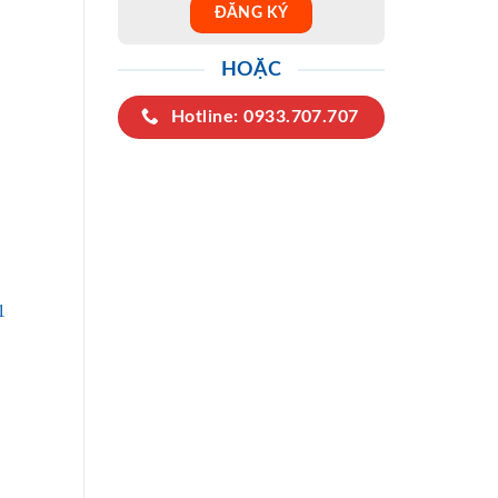
HOẶC
Hotline: 0933.707.707
1