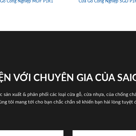
 Gỗ Công Nghiệp MDF P1R1
Cửa Gỗ Công Nghiệp SGD P1
ỆN VỚI CHUYÊN GIA CỦA SA
c sản xuất & phân phối các loại cửa gỗ, cửa nhựa, của chống c
úng tôi mang tới cho bạn chắc chắn sẽ khiến bạn hài lòng tuyệt đ