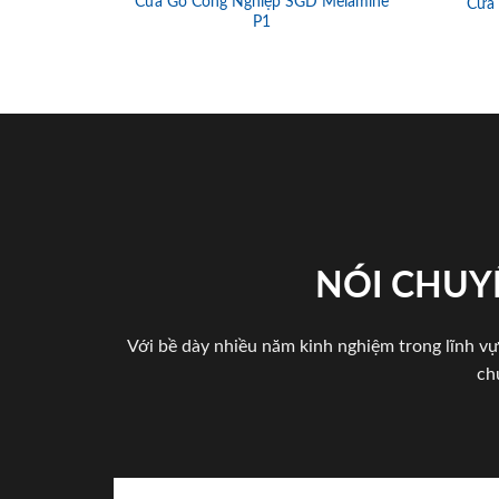
Cửa Gỗ Công Nghiệp SGD Melamine
Cửa
P1
NÓI CHUY
Với bề dày nhiều năm kinh nghiệm trong lĩnh vự
ch