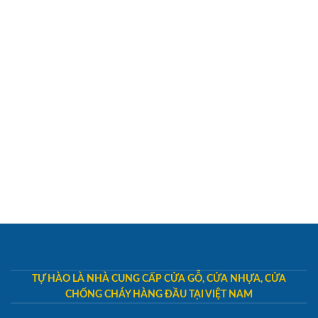
TỰ HÀO LÀ NHÀ CUNG CẤP CỬA GỖ, CỬA NHỰA, CỬA
CHỐNG CHÁY HÀNG ĐẦU TẠI VIỆT NAM