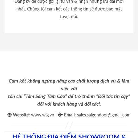
Đăng ký để được gọi lại tư vấn & nhận những ưu đãi mới
nhất. Chúng tôi cam kết các thông tin sẽ được bảo mật
tuyệt đối.
Cam kết không ngừng nâng cao chất lượng dịch vụ & làm
việc với
tôn chỉ “Tâm Sáng Tầm Cao” để trở thành “Đối tác tin cậy”
đối với khách hàng và đối tác!.
|
Website:
www.wig.vn
Email
:
sales.saigondoor@gmail.com
HỆ THỐNG ĐỊA ĐIỂM SHOWROOM &