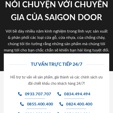
NÓI CHUYỆN VỚI CHUYÊN
GIA CỦA SAIGON DOOR
Với bề dày nhiều năm kinh nghiệm trong lĩnh vực sản xuất
& phân phối các loại cửa gỗ, cửa nhựa, của chống cháy,
chúng tôi tin tưởng rằng những sản phẩm mà chúng tôi
mang tới cho bạn chắc chắn sẽ khiến bạn hài lòng tuyệt đối.
TƯ VẤN TRỰC TIẾP 24/7
Hỗ trợ tư vấn về sản phẩm, giá thành và các chính sách ưu
đãi chiết khấu cho khách hàng 24/7!
0933.707.707
0834.494.494
0855.400.400
0824.400.400