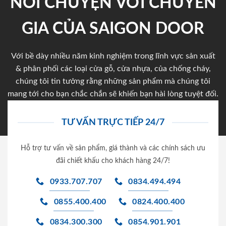
NÓI CHUYỆN VỚI CHUYÊN
GIA CỦA SAIGON DOOR
Với bề dày nhiều năm kinh nghiệm trong lĩnh vực sản xuất
& phân phối các loại cửa gỗ, cửa nhựa, của chống cháy,
chúng tôi tin tưởng rằng những sản phẩm mà chúng tôi
mang tới cho bạn chắc chắn sẽ khiến bạn hài lòng tuyệt đối.
TƯ VẤN TRỰC TIẾP 24/7
Hỗ trợ tư vấn về sản phẩm, giá thành và các chính sách ưu
đãi chiết khấu cho khách hàng 24/7!
0933.707.707
0834.494.494
0855.400.400
0824.400.400
0834.300.300
0854.901.901