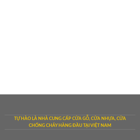
TỰ HÀO LÀ NHÀ CUNG CẤP CỬA GỖ, CỬA NHỰA, CỬA
CHỐNG CHÁY HÀNG ĐẦU TẠI VIỆT NAM