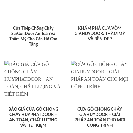
Cửa Thép Chống Cháy
KHÁM PHÁ CỬA VÒM
SaiGonDoor An Toàn Và
GIAHUYDOOR: THẨM MỸ
Thẩm Mỹ Cho Căn Hộ Cao
VÀ BỀN ĐẸP
Tầng
BÁO GIÁ CỬA GỖ CHỐNG
CỬA GỖ CHỐNG CHÁY
CHÁY HUYPHATDOOR –
GIAHUYDOOR – GIẢI
AN TOÀN, CHẤT LƯỢNG
PHÁP AN TOÀN CHO MỌI
VÀ TIẾT KIỆM
CÔNG TRÌNH