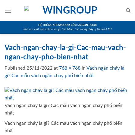
Skip
to
content
HỆ THỐNG SHOWROOM CỬA SAIGON DOOR
Nhà sản xuất, phân phối Cửa gỗ, Cửa Nhựa, Cửa chống cháy uy tín tại HCM !
Vach-ngan-chay-la-gi-Cac-mau-vach-
ngan-chay-pho-bien-nhat
Published
25/11/2022
at
768 × 768
in
Vách ngăn cháy là
gì? Các mẫu vách ngăn cháy phổ biến nhất
Vách ngăn cháy là gì? Các mẫu vách ngăn cháy phổ biến
nhất
Vách ngăn cháy là gì? Các mẫu vách ngăn cháy phổ biến
nhất