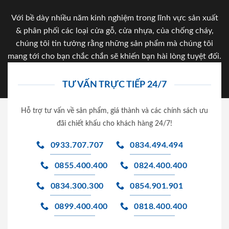
Với bề dày nhiều năm kinh nghiệm trong lĩnh vực sản xuất
& phân phối các loại cửa gỗ, cửa nhựa, của chống cháy,
chúng tôi tin tưởng rằng những sản phẩm mà chúng tôi
mang tới cho bạn chắc chắn sẽ khiến bạn hài lòng tuyệt đối.
TƯ VẤN TRỰC TIẾP 24/7
Hỗ trợ tư vấn về sản phẩm, giá thành và các chính sách ưu
đãi chiết khấu cho khách hàng 24/7!
0933.707.707
0834.494.494
0855.400.400
0824.400.400
0834.300.300
0854.901.901
0899.400.400
0818.400.400