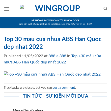
Skip
to
content
HỆ THỐNG SHOWROOM CỬA SAIGON DOOR
Nhà sản xuất, phân phối Cửa gỗ, Cửa Nhựa, Cửa chống cháy uy tín tại HCM !
Top 30 mau cua nhua ABS Han Quoc
dep nhat 2022
Published
11/05/2022
at
888 × 888
in
Top +30 mẫu cửa
nhựa ABS Hàn Quốc đẹp nhất 2022
Trackbacks are closed, but you can
post a comment
.
TIN TỨC - SỰ KIỆN MỚI ĐƯA
Mẹo xử lý cửa nhựa