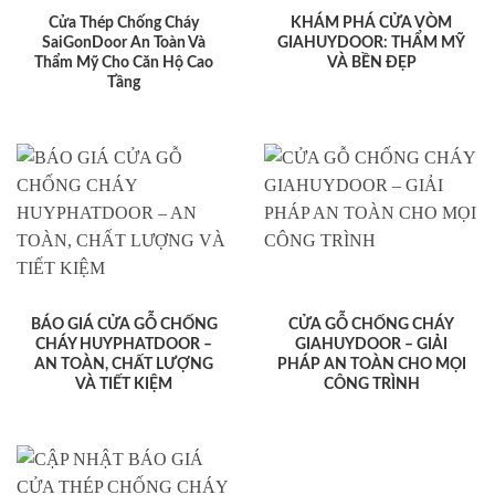
Cửa Thép Chống Cháy
KHÁM PHÁ CỬA VÒM
SaiGonDoor An Toàn Và
GIAHUYDOOR: THẨM MỸ
Thẩm Mỹ Cho Căn Hộ Cao
VÀ BỀN ĐẸP
Tầng
BÁO GIÁ CỬA GỖ CHỐNG
CỬA GỖ CHỐNG CHÁY
CHÁY HUYPHATDOOR –
GIAHUYDOOR – GIẢI
AN TOÀN, CHẤT LƯỢNG
PHÁP AN TOÀN CHO MỌI
VÀ TIẾT KIỆM
CÔNG TRÌNH