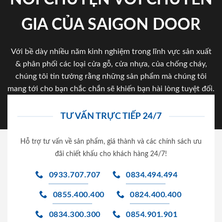
GIA CỦA SAIGON DOOR
Với bề dày nhiều năm kinh nghiệm trong lĩnh vực sản xuất
& phân phối các loại cửa gỗ, cửa nhựa, của chống cháy,
chúng tôi tin tưởng rằng những sản phẩm mà chúng tôi
mang tới cho bạn chắc chắn sẽ khiến bạn hài lòng tuyệt đối.
TƯ VẤN TRỰC TIẾP 24/7
Hỗ trợ tư vấn về sản phẩm, giá thành và các chính sách ưu
đãi chiết khấu cho khách hàng 24/7!
0933.707.707
0834.494.494
0855.400.400
0824.400.400
0834.300.300
0854.901.901