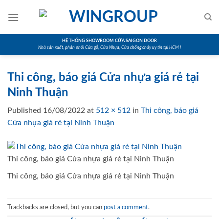
Skip
to
content
HỆ THỐNG SHOWROOM CỬA SAIGON DOOR
Nhà sản xuất, phân phối Cửa gỗ, Cửa Nhựa, Cửa chống cháy uy tín tại HCM !
Thi công, báo giá Cửa nhựa giá rẻ tại
Ninh Thuận
Published
16/08/2022
at
512 × 512
in
Thi công, báo giá
Cửa nhựa giá rẻ tại Ninh Thuận
Thi công, báo giá Cửa nhựa giá rẻ tại Ninh Thuận
Thi công, báo giá Cửa nhựa giá rẻ tại Ninh Thuận
Trackbacks are closed, but you can
post a comment
.