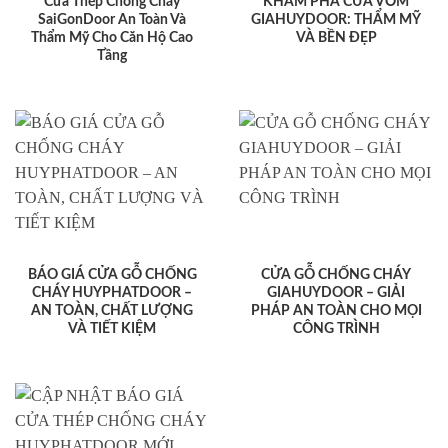
Cửa Thép Chống Cháy
KHÁM PHÁ CỬA VÒM
SaiGonDoor An Toàn Và
GIAHUYDOOR: THẨM MỸ
Thẩm Mỹ Cho Căn Hộ Cao
VÀ BỀN ĐẸP
Tầng
BÁO GIÁ CỬA GỖ CHỐNG
CỬA GỖ CHỐNG CHÁY
CHÁY HUYPHATDOOR –
GIAHUYDOOR – GIẢI
AN TOÀN, CHẤT LƯỢNG
PHÁP AN TOÀN CHO MỌI
VÀ TIẾT KIỆM
CÔNG TRÌNH