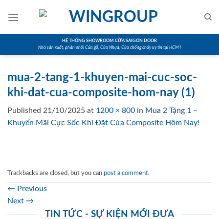
Skip
to
content
HỆ THỐNG SHOWROOM CỬA SAIGON DOOR
Nhà sản xuất, phân phối Cửa gỗ, Cửa Nhựa, Cửa chống cháy uy tín tại HCM !
mua-2-tang-1-khuyen-mai-cuc-soc-
khi-dat-cua-composite-hom-nay (1)
Published
21/10/2025
at
1200 × 800
in
Mua 2 Tặng 1 –
Khuyến Mãi Cực Sốc Khi Đặt Cửa Composite Hôm Nay!
Trackbacks are closed, but you can
post a comment
.
←
Previous
Next
→
TIN TỨC - SỰ KIỆN MỚI ĐƯA