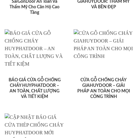
SaiGonDoor An Toàn Và
GIAHUYDOOR: THẨM MỸ
Thẩm Mỹ Cho Căn Hộ Cao
VÀ BỀN ĐẸP
Tầng
BÁO GIÁ CỬA GỖ CHỐNG
CỬA GỖ CHỐNG CHÁY
CHÁY HUYPHATDOOR –
GIAHUYDOOR – GIẢI
AN TOÀN, CHẤT LƯỢNG
PHÁP AN TOÀN CHO MỌI
VÀ TIẾT KIỆM
CÔNG TRÌNH