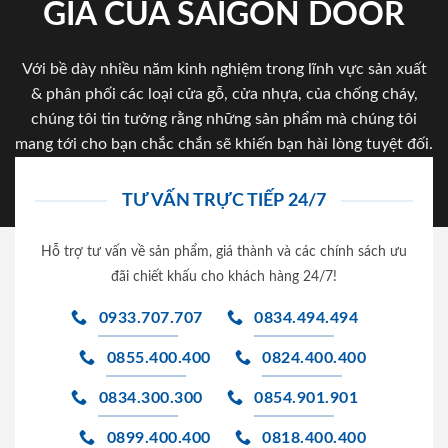
GIA CỦA SAIGON DOOR
Với bề dày nhiều năm kinh nghiệm trong lĩnh vực sản xuất
& phân phối các loại cửa gỗ, cửa nhựa, của chống cháy,
chúng tôi tin tưởng rằng những sản phẩm mà chúng tôi
mang tới cho bạn chắc chắn sẽ khiến bạn hài lòng tuyệt đối.
TƯ VẤN TRỰC TIẾP 24/7
Hỗ trợ tư vấn về sản phẩm, giá thành và các chính sách ưu
đãi chiết khấu cho khách hàng 24/7!
0933.707.707
0834.494.494
0855.400.400
0824.400.400
0834.300.300
0854.901.901
0899.400.400
0818.400.400