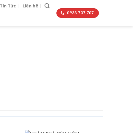
Tin Tức
Liên hệ
0933.707.707