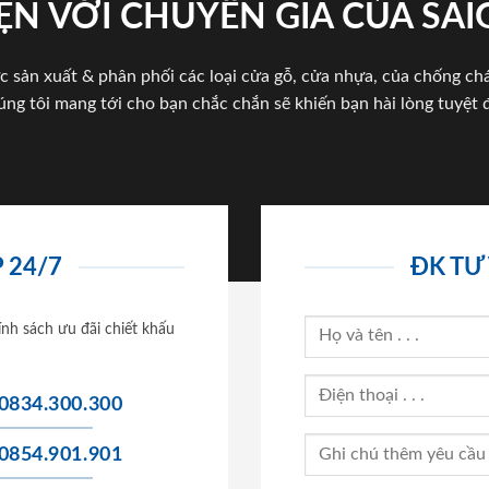
ỆN VỚI CHUYÊN GIA CỦA SA
c sản xuất & phân phối các loại cửa gỗ, cửa nhựa, của chống c
úng tôi mang tới cho bạn chắc chắn sẽ khiến bạn hài lòng tuyệt đ
 24/7
ĐK TƯ
ính sách ưu đãi chiết khấu
0834.300.300
0854.901.901