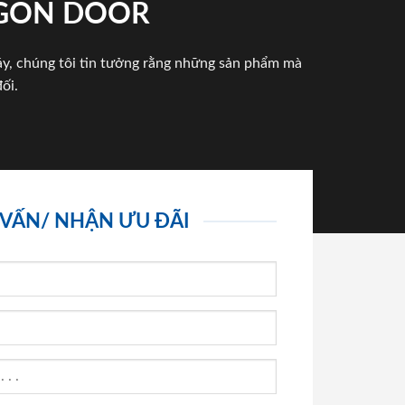
IGON DOOR
háy, chúng tôi tin tưởng rằng những sản phẩm mà
ối.
 VẤN/ NHẬN ƯU ĐÃI