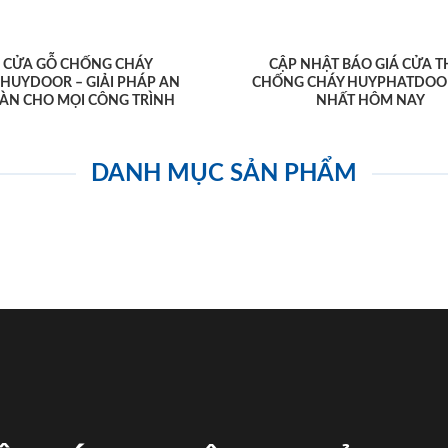
CỬA GỖ CHỐNG CHÁY
CẬP NHẬT BÁO GIÁ CỬA T
AHUYDOOR – GIẢI PHÁP AN
CHỐNG CHÁY HUYPHATDOO
ÀN CHO MỌI CÔNG TRÌNH
NHẤT HÔM NAY
DANH MỤC SẢN PHẨM