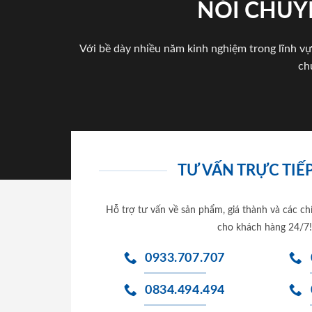
NÓI CHUY
Với bề dày nhiều năm kinh nghiệm trong lĩnh vự
ch
TƯ VẤN TRỰC TIẾP
Hỗ trợ tư vấn về sản phẩm, giá thành và các ch
cho khách hàng 24/7!
0933.707.707
0834.494.494