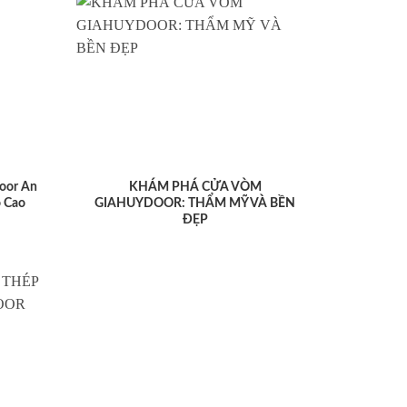
oor An
KHÁM PHÁ CỬA VÒM
 Cao
GIAHUYDOOR: THẨM MỸ VÀ BỀN
ĐẸP