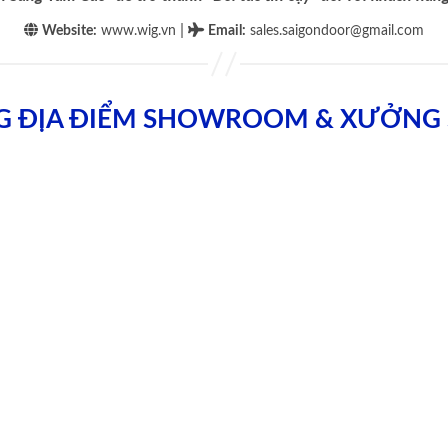
|
Website:
www.wig.vn
Email
:
sales.saigondoor@gmail.com
G ĐỊA ĐIỂM SHOWROOM & XƯỞNG 