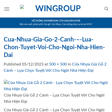
Skip
to
content
HỆ THỐNG SHOWROOM CỬA SAIGON DOOR
Nhà sản xuất, phân phối Cửa gỗ, Cửa Nhựa, Cửa chống cháy uy tín tại HCM !
Cua-Nhua-Gia-Go-2-Canh-–-Lua-
Chon-Tuyet-Voi-Cho-Ngoi-Nha-Hien-
Dai
Published
05/12/2023
at
500 × 500
in
Cửa Nhựa Giả Gỗ 2
Cánh – Lựa Chọn Tuyệt Vời Cho Ngôi Nhà Hiện Đại
Cửa Nhựa Giả Gỗ 2 Cánh – Lựa Chọn Tuyệt Vời Cho Ngôi
Nhà Hiện Đại
Cửa Nhựa Giả Gỗ 2 Cánh – Lựa Chọn Tuyệt Vời Cho Ngôi