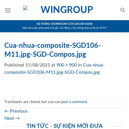
Skip
to
content
HỆ THỐNG SHOWROOM CỬA SAIGON DOOR
Nhà sản xuất, phân phối Cửa gỗ, Cửa Nhựa, Cửa chống cháy uy tín tại HCM !
Cua-nhua-composite-SGD106-
M11.jpg-SGD-Compos.jpg
Published
15/08/2021
at
900 × 900
in
Cua-nhua-
composite-SGD106-M11.jpg-SGD-Compos.jpg
Trackbacks are closed, but you can
post a comment
.
←
Previous
Next
→
TIN TỨC - SỰ KIỆN MỚI ĐƯA