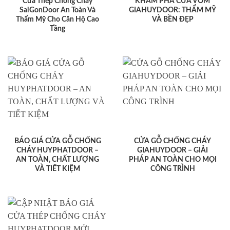
Cửa Thép Chống Cháy
KHÁM PHÁ CỬA VÒM
SaiGonDoor An Toàn Và
GIAHUYDOOR: THẨM MỸ
Thẩm Mỹ Cho Căn Hộ Cao
VÀ BỀN ĐẸP
Tầng
BÁO GIÁ CỬA GỖ CHỐNG
CỬA GỖ CHỐNG CHÁY
CHÁY HUYPHATDOOR –
GIAHUYDOOR – GIẢI
AN TOÀN, CHẤT LƯỢNG
PHÁP AN TOÀN CHO MỌI
VÀ TIẾT KIỆM
CÔNG TRÌNH