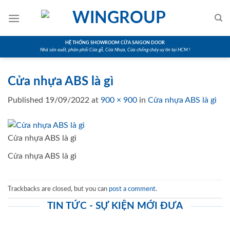
Skip
to
content
HỆ THỐNG SHOWROOM CỬA SAIGON DOOR
Nhà sản xuất, phân phối Cửa gỗ, Cửa Nhựa, Cửa chống cháy uy tín tại HCM !
Cửa nhựa ABS là gì
Published
19/09/2022
at
900 × 900
in
Cửa nhựa ABS là gì
Cửa nhựa ABS là gì
Cửa nhựa ABS là gì
Trackbacks are closed, but you can
post a comment
.
TIN TỨC - SỰ KIỆN MỚI ĐƯA