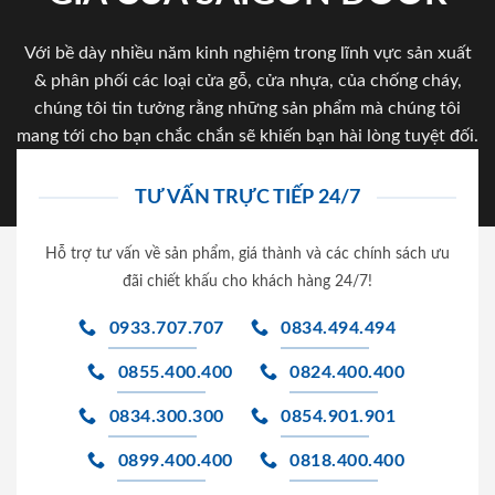
Với bề dày nhiều năm kinh nghiệm trong lĩnh vực sản xuất
& phân phối các loại cửa gỗ, cửa nhựa, của chống cháy,
chúng tôi tin tưởng rằng những sản phẩm mà chúng tôi
mang tới cho bạn chắc chắn sẽ khiến bạn hài lòng tuyệt đối.
TƯ VẤN TRỰC TIẾP 24/7
Hỗ trợ tư vấn về sản phẩm, giá thành và các chính sách ưu
đãi chiết khấu cho khách hàng 24/7!
0933.707.707
0834.494.494
0855.400.400
0824.400.400
0834.300.300
0854.901.901
0899.400.400
0818.400.400