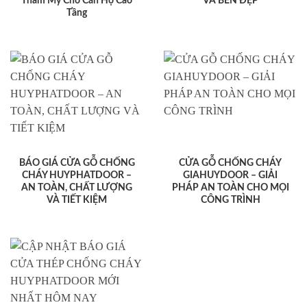
Thẩm Mỹ Cho Căn Hộ Cao
VÀ BỀN ĐẸP
Tầng
BÁO GIÁ CỬA GỖ CHỐNG
CỬA GỖ CHỐNG CHÁY
CHÁY HUYPHATDOOR –
GIAHUYDOOR – GIẢI
AN TOÀN, CHẤT LƯỢNG
PHÁP AN TOÀN CHO MỌI
VÀ TIẾT KIỆM
CÔNG TRÌNH