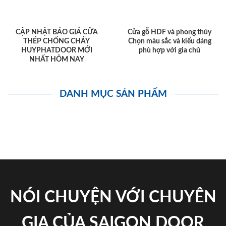
CẬP NHẬT BÁO GIÁ CỬA
Cửa gỗ HDF và phong thủy
THÉP CHỐNG CHÁY
Chọn màu sắc và kiểu dáng
HUYPHATDOOR MỚI
phù hợp với gia chủ
NHẤT HÔM NAY
DANH MỤC SẢN PHẨM
NÓI CHUYỆN VỚI CHUYÊN
GIA CỦA SAIGON DOOR