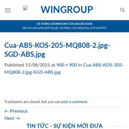
Skip
to
content
HỆ THỐNG SHOWROOM CỬA SAIGON DOOR
Nhà sản xuất, phân phối Cửa gỗ, Cửa Nhựa, Cửa chống cháy uy tín tại HCM !
Cua-ABS-KOS-205-MQ808-2.jpg-
SGD-ABS.jpg
Published
15/08/2021
at
900 × 900
in
Cua-ABS-KOS-205-
MQ808-2.jpg-SGD-ABS.jpg
Trackbacks are closed, but you can
post a comment
.
←
Previous
Next
→
TIN TỨC - SỰ KIỆN MỚI ĐƯA