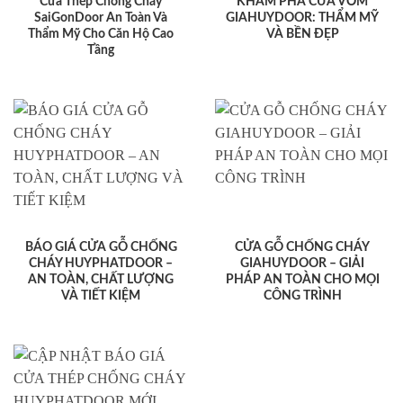
Cửa Thép Chống Cháy
KHÁM PHÁ CỬA VÒM
SaiGonDoor An Toàn Và
GIAHUYDOOR: THẨM MỸ
Thẩm Mỹ Cho Căn Hộ Cao
VÀ BỀN ĐẸP
Tầng
BÁO GIÁ CỬA GỖ CHỐNG
CỬA GỖ CHỐNG CHÁY
CHÁY HUYPHATDOOR –
GIAHUYDOOR – GIẢI
AN TOÀN, CHẤT LƯỢNG
PHÁP AN TOÀN CHO MỌI
VÀ TIẾT KIỆM
CÔNG TRÌNH