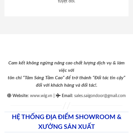
tuyệt đối.
Cam kết không ngừng nâng cao chất lượng dịch vụ & làm
việc với
tôn chỉ “Tâm Sáng Tầm Cao” để trở thành “Đối tác tin cậy”
đối với khách hàng và đối tác!.
|
Website:
www.wig.vn
Email
:
sales.saigondoor@gmail.com
HỆ THỐNG ĐỊA ĐIỂM SHOWROOM &
XƯỞNG SẢN XUẤT