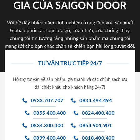
GIA CỦA SAIGON DOOR
Với bề dày nhiều năm kinh nghiệm trong lĩnh vực sản xuất
& phân phối các loại cửa gỗ, cửa nhựa, của chống cháy,
chúng tôi tin tưởng rằng những sản phẩm mà chúng tôi
mang tới cho bạn chắc chắn sẽ khiến bạn hài lòng tuyệt đối.
TƯ VẤN TRỰC TIẾP 24/7
Hỗ trợ tư vấn về sản phẩm, giá thành và các chính sách ưu
đãi chiết khấu cho khách hàng 24/7!
0933.707.707
0834.494.494
0855.400.400
0824.400.400
0834.300.300
0854.901.901
0899.400.400
0818.400.400