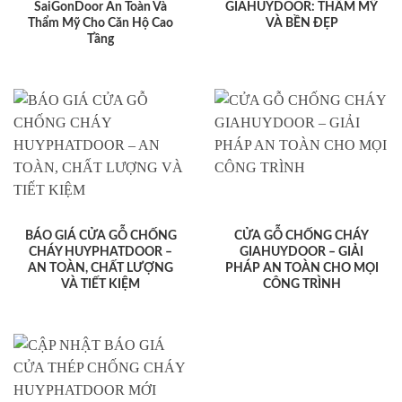
SaiGonDoor An Toàn Và
GIAHUYDOOR: THẨM MỸ
Thẩm Mỹ Cho Căn Hộ Cao
VÀ BỀN ĐẸP
Tầng
BÁO GIÁ CỬA GỖ CHỐNG
CỬA GỖ CHỐNG CHÁY
CHÁY HUYPHATDOOR –
GIAHUYDOOR – GIẢI
AN TOÀN, CHẤT LƯỢNG
PHÁP AN TOÀN CHO MỌI
VÀ TIẾT KIỆM
CÔNG TRÌNH