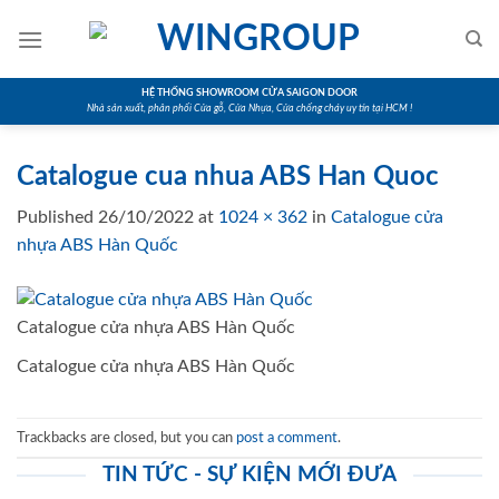
Skip
to
content
HỆ THỐNG SHOWROOM CỬA SAIGON DOOR
Nhà sản xuất, phân phối Cửa gỗ, Cửa Nhựa, Cửa chống cháy uy tín tại HCM !
Catalogue cua nhua ABS Han Quoc
Published
26/10/2022
at
1024 × 362
in
Catalogue cửa
nhựa ABS Hàn Quốc
Catalogue cửa nhựa ABS Hàn Quốc
Catalogue cửa nhựa ABS Hàn Quốc
Trackbacks are closed, but you can
post a comment
.
TIN TỨC - SỰ KIỆN MỚI ĐƯA