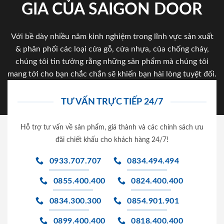
GIA CỦA SAIGON DOOR
Với bề dày nhiều năm kinh nghiệm trong lĩnh vực sản xuất
& phân phối các loại cửa gỗ, cửa nhựa, của chống cháy,
chúng tôi tin tưởng rằng những sản phẩm mà chúng tôi
mang tới cho bạn chắc chắn sẽ khiến bạn hài lòng tuyệt đối.
TƯ VẤN TRỰC TIẾP 24/7
Hỗ trợ tư vấn về sản phẩm, giá thành và các chính sách ưu
đãi chiết khấu cho khách hàng 24/7!
0933.707.707
0834.494.494
0855.400.400
0824.400.400
0834.300.300
0854.901.901
0899.400.400
0818.400.400