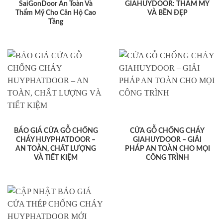
SaiGonDoor An Toàn Và
GIAHUYDOOR: THẨM MỸ
Thẩm Mỹ Cho Căn Hộ Cao
VÀ BỀN ĐẸP
Tầng
BÁO GIÁ CỬA GỖ CHỐNG
CỬA GỖ CHỐNG CHÁY
CHÁY HUYPHATDOOR –
GIAHUYDOOR – GIẢI
AN TOÀN, CHẤT LƯỢNG
PHÁP AN TOÀN CHO MỌI
VÀ TIẾT KIỆM
CÔNG TRÌNH