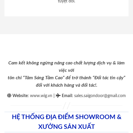
tuyệt đối.
Cam kết không ngừng nâng cao chất lượng dịch vụ & làm
việc với
tôn chỉ “Tâm Sáng Tầm Cao” để trở thành “Đối tác tin cậy”
đối với khách hàng và đối tác!.
|
Website:
www.wig.vn
Email
:
sales.saigondoor@gmail.com
HỆ THỐNG ĐỊA ĐIỂM SHOWROOM &
XƯỞNG SẢN XUẤT