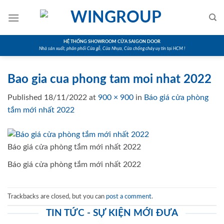
Skip
to
content
HỆ THỐNG SHOWROOM CỬA SAIGON DOOR
Nhà sản xuất, phân phối Cửa gỗ, Cửa Nhựa, Cửa chống cháy uy tín tại HCM !
Bao gia cua phong tam moi nhat 2022
Published
18/11/2022
at
900 × 900
in
Báo giá cửa phòng
tắm mới nhất 2022
Báo giá cửa phòng tắm mới nhất 2022
Báo giá cửa phòng tắm mới nhất 2022
Trackbacks are closed, but you can
post a comment
.
TIN TỨC - SỰ KIỆN MỚI ĐƯA