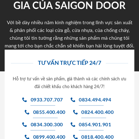
GIA CỦA SAIGON DOOR
Với bề dày nhiều năm kinh nghiệm trong lĩnh vực sản xuất
& phân phối các loại cửa gỗ, cửa nhựa, của chống cháy,
chúng tôi tin tưởng rằng những sản phẩm mà chúng tôi
mang tới cho bạn chắc chắn sẽ khiến bạn hài lòng tuyệt đối.
TƯ VẤN TRỰC TIẾP 24/7
Hỗ trợ tư vấn về sản phẩm, giá thành và các chính sách ưu
đãi chiết khấu cho khách hàng 24/7!
0933.707.707
0834.494.494
0855.400.400
0824.400.400
0834.300.300
0854.901.901
0899.400.400
0818.400.400