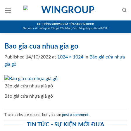
Skip
to
content
HỆ THỐNG SHOWROOM CỬA SAIGON DOOR
Nhà sản xuất, phân phối Cửa gỗ, Cửa Nhựa, Cửa chống cháy uy tín tại HCM !
Bao gia cua nhua gia go
Published
14/10/2022
at
1024 × 1024
in
Báo giá cửa nhựa
giả gỗ
Báo giá cửa nhựa giả gỗ
Báo giá cửa nhựa giả gỗ
Trackbacks are closed, but you can
post a comment
.
TIN TỨC - SỰ KIỆN MỚI ĐƯA