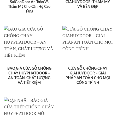
SaiGonDoor An Toàn Và
GIAHUYDOOR: THẨM MỸ
Thẩm Mỹ Cho Căn Hộ Cao
VÀ BỀN ĐẸP
Tầng
BÁO GIÁ CỬA GỖ CHỐNG
CỬA GỖ CHỐNG CHÁY
CHÁY HUYPHATDOOR –
GIAHUYDOOR – GIẢI
AN TOÀN, CHẤT LƯỢNG
PHÁP AN TOÀN CHO MỌI
VÀ TIẾT KIỆM
CÔNG TRÌNH