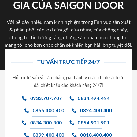
GIA CỦA SAIGON DOOR
Với bề dày nhiều năm kinh nghiệm trong lĩnh vực sản xuất
& phân phối các loại cửa gỗ, cửa nhựa, của chống cháy,
chúng tôi tin tưởng rằng những sản phẩm mà chúng tôi
mang tới cho bạn chắc chắn sẽ khiến bạn hài lòng tuyệt đối.
TƯ VẤN TRỰC TIẾP 24/7
Hỗ trợ tư vấn về sản phẩm, giá thành và các chính sách ưu
đãi chiết khấu cho khách hàng 24/7!
0933.707.707
0834.494.494
0855.400.400
0824.400.400
0834.300.300
0854.901.901
0899.400.400
0818.400.400