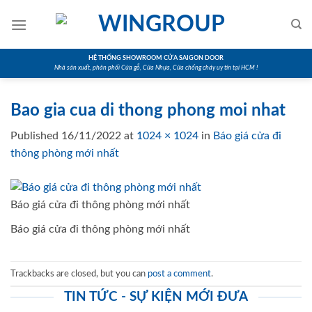
Skip
to
content
HỆ THỐNG SHOWROOM CỬA SAIGON DOOR
Nhà sản xuất, phân phối Cửa gỗ, Cửa Nhựa, Cửa chống cháy uy tín tại HCM !
Bao gia cua di thong phong moi nhat
Published
16/11/2022
at
1024 × 1024
in
Báo giá cửa đi
thông phòng mới nhất
Báo giá cửa đi thông phòng mới nhất
Báo giá cửa đi thông phòng mới nhất
Trackbacks are closed, but you can
post a comment
.
TIN TỨC - SỰ KIỆN MỚI ĐƯA