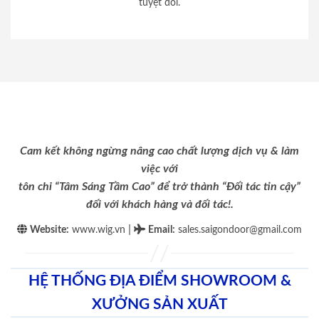
tuyệt đối.
Cam kết không ngừng nâng cao chất lượng dịch vụ & làm
việc với
tôn chỉ “Tâm Sáng Tầm Cao” để trở thành “Đối tác tin cậy”
đối với khách hàng và đối tác!.
|
Website:
www.wig.vn
Email
:
sales.saigondoor@gmail.com
HỆ THỐNG ĐỊA ĐIỂM SHOWROOM &
XƯỞNG SẢN XUẤT