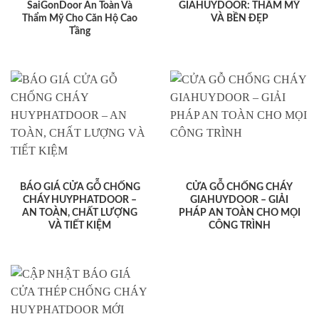
SaiGonDoor An Toàn Và
GIAHUYDOOR: THẨM MỸ
Thẩm Mỹ Cho Căn Hộ Cao
VÀ BỀN ĐẸP
Tầng
BÁO GIÁ CỬA GỖ CHỐNG
CỬA GỖ CHỐNG CHÁY
CHÁY HUYPHATDOOR –
GIAHUYDOOR – GIẢI
AN TOÀN, CHẤT LƯỢNG
PHÁP AN TOÀN CHO MỌI
VÀ TIẾT KIỆM
CÔNG TRÌNH