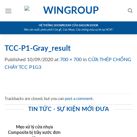
Skip
to
content
HỆ THỐNG SHOWROOM CỬA SAIGON DOOR
Nhà sản xuất, phân phối Cửa gỗ, Cửa Nhựa, Cửa chống cháy uy tín tại HCM !
TCC-P1-Gray_result
Published
10/09/2020
at
700 × 700
in
CỬA THÉP CHỐNG
CHÁY TCC P1G3
Trackbacks are closed, but you can
post a comment
.
TIN TỨC - SỰ KIỆN MỚI ĐƯA
Mẹo xử lý cửa nhựa
Composite bị trầy xước đơn