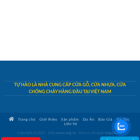
TỰ HÀO LÀ NHÀ CUNG CẤP CỬA GỖ, CỬA NHỰA, CỬA
CHỐNG CHÁY HÀNG ĐẦU TẠI VIỆT NAM
Trang chủ
Giới thiệu
Sản phẩm
Dự Án
Báo Giá
Tin Tức
Liên hệ
Copyright © 2010 - 2026
www.wig.vn
- Đơn vị chủ quản
SaigonDoor