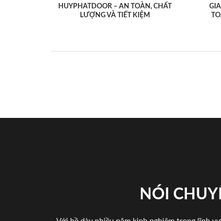
HUYPHATDOOR – AN TOÀN, CHẤT
GI
LƯỢNG VÀ TIẾT KIỆM
TO
NÓI CHUY