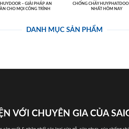
AHUYDOOR – GIẢI PHÁP AN
CHỐNG CHÁY HUYPHATDOO
ÀN CHO MỌI CÔNG TRÌNH
NHẤT HÔM NAY
DANH MỤC SẢN PHẨM
ỆN VỚI CHUYÊN GIA CỦA SA