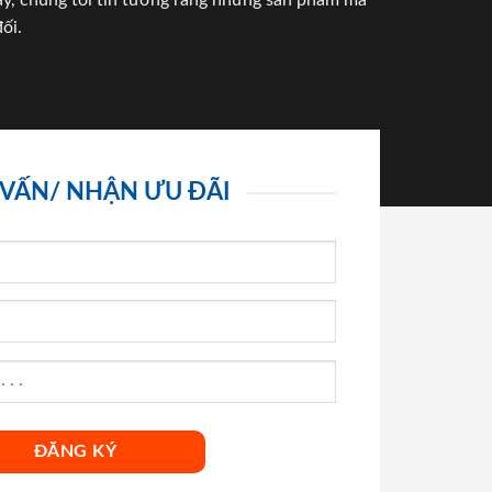
háy, chúng tôi tin tưởng rằng những sản phẩm mà
ối.
 VẤN/ NHẬN ƯU ĐÃI