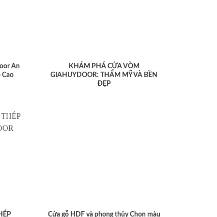
oor An
KHÁM PHÁ CỬA VÒM
 Cao
GIAHUYDOOR: THẨM MỸ VÀ BỀN
ĐẸP
HÉP
Cửa gỗ HDF và phong thủy Chọn màu