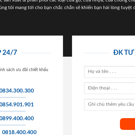
c sản xuất & phân phối các loại cửa gỗ, cửa nhựa, của chống c
úng tôi mang tới cho bạn chắc chắn sẽ khiến bạn hài lòng tuyệt đ
 24/7
ĐK TƯ
ính sách ưu đãi chiết khấu
0834.300.300
0854.901.901
0899.400.400
0818.400.400