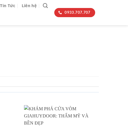
Tin Tức
Liên hệ
0933.707.707