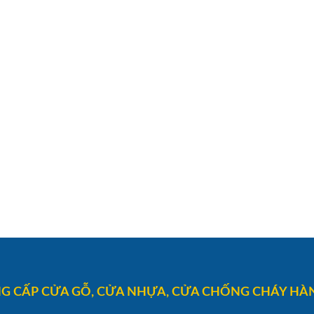
G CẤP CỬA GỖ, CỬA NHỰA, CỬA CHỐNG CHÁY HÀN