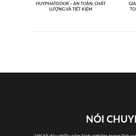
HUYPHATDOOR – AN TOÀN, CHẤT
GI
LƯỢNG VÀ TIẾT KIỆM
TO
NÓI CHUY