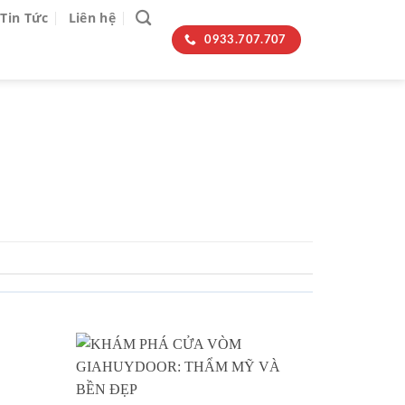
Tin Tức
Liên hệ
0933.707.707