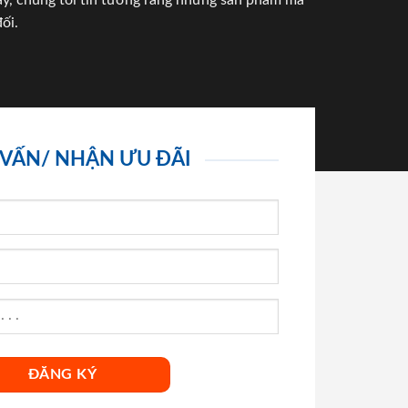
háy, chúng tôi tin tưởng rằng những sản phẩm mà
ối.
 VẤN/ NHẬN ƯU ĐÃI