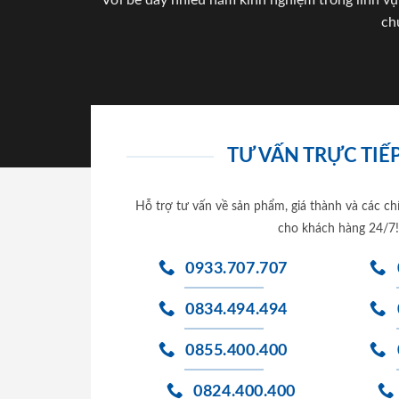
Với bề dày nhiều năm kinh nghiệm trong lĩnh vự
ch
TƯ VẤN TRỰC TIẾP
Hỗ trợ tư vấn về sản phẩm, giá thành và các ch
cho khách hàng 24/7!
0933.707.707
0834.494.494
0855.400.400
0824.400.400