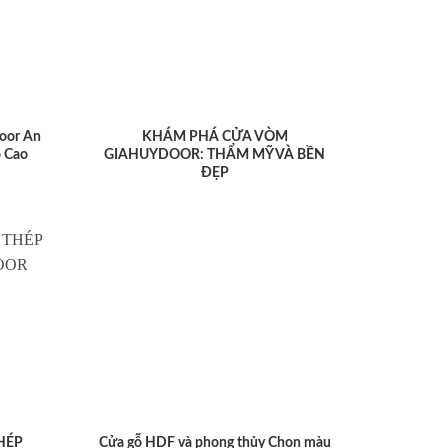
oor An
KHÁM PHÁ CỬA VÒM
 Cao
GIAHUYDOOR: THẨM MỸ VÀ BỀN
ĐẸP
HÉP
Cửa gỗ HDF và phong thủy Chọn màu