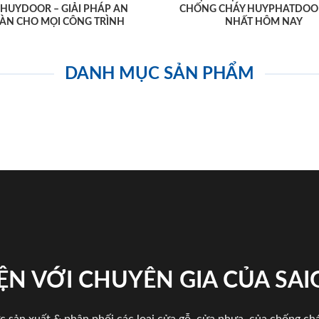
AHUYDOOR – GIẢI PHÁP AN
CHỐNG CHÁY HUYPHATDOO
ÀN CHO MỌI CÔNG TRÌNH
NHẤT HÔM NAY
DANH MỤC SẢN PHẨM
ỆN VỚI CHUYÊN GIA CỦA SA