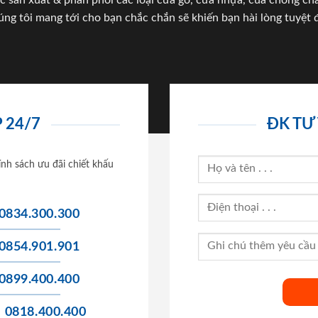
c sản xuất & phân phối các loại cửa gỗ, cửa nhựa, của chống c
úng tôi mang tới cho bạn chắc chắn sẽ khiến bạn hài lòng tuyệt đ
 24/7
ĐK TƯ
ính sách ưu đãi chiết khấu
0834.300.300
0854.901.901
0899.400.400
0818.400.400