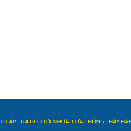
G CẤP CỬA GỖ, CỬA NHỰA, CỬA CHỐNG CHÁY HÀN