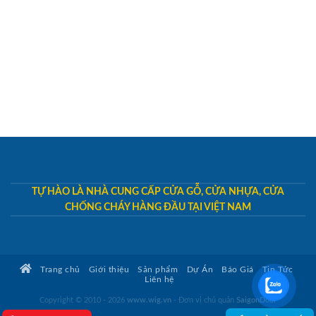
TỰ HÀO LÀ NHÀ CUNG CẤP CỬA GỖ, CỬA NHỰA, CỬA
CHỐNG CHÁY HÀNG ĐẦU TẠI VIỆT NAM
Trang chủ
Giới thiệu
Sản phẩm
Dự Án
Báo Giá
Tin Tức
Liên hệ
Copyright © 2010 - 2026
www.wig.vn
- Đơn vị chủ quản
SaigonDoor