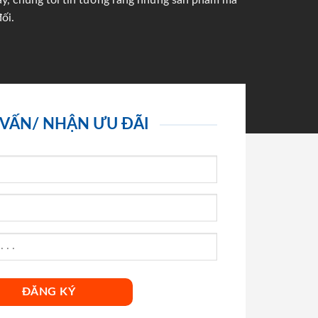
háy, chúng tôi tin tưởng rằng những sản phẩm mà
ối.
 VẤN/ NHẬN ƯU ĐÃI