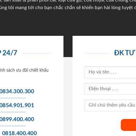
c sản xuất & phân phối các loại cửa gỗ, cửa nhựa, của chống c
úng tôi mang tới cho bạn chắc chắn sẽ khiến bạn hài lòng tuyệt đ
 24/7
ĐK TƯ
ính sách ưu đãi chiết khấu
0834.300.300
0854.901.901
0899.400.400
0818.400.400