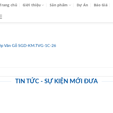
Trang chủ
Giới thiệu
Sản phẩm
Dự Án
Báo Giá
ép Vân Gỗ SGD-KM.TVG-1C-26
TIN TỨC - SỰ KIỆN MỚI ĐƯA