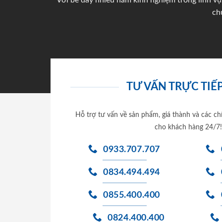
Với bề dày nhiều năm kinh nghiệm trong lĩnh vự
ch
TƯ VẤN TRỰC TIẾP
Hỗ trợ tư vấn về sản phẩm, giá thành và các ch
cho khách hàng 24/7!
0933.707.707
0834.494.494
0855.400.400
0824.400.400