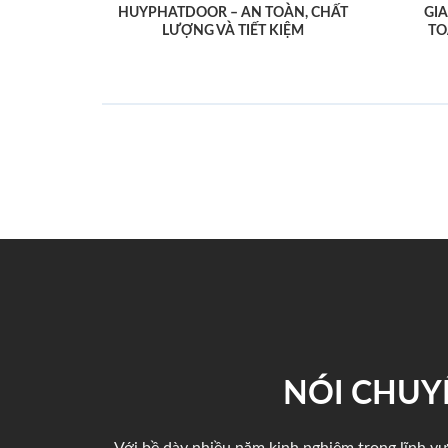
HUYPHATDOOR – AN TOÀN, CHẤT
GI
LƯỢNG VÀ TIẾT KIỆM
TO
NÓI CHUY