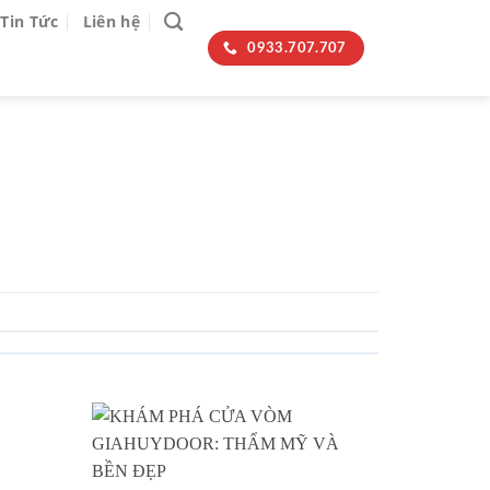
Tin Tức
Liên hệ
0933.707.707