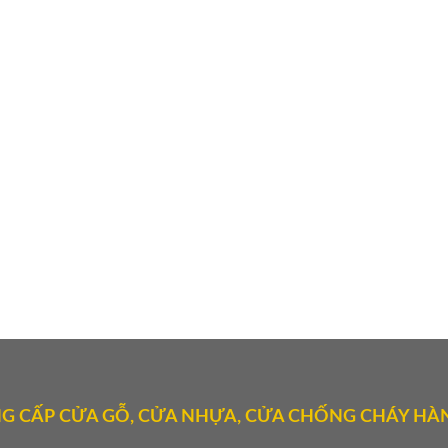
G CẤP CỬA GỖ, CỬA NHỰA, CỬA CHỐNG CHÁY HÀN