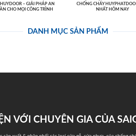
AHUYDOOR – GIẢI PHÁP AN
CHỐNG CHÁY HUYPHATDOO
ÀN CHO MỌI CÔNG TRÌNH
NHẤT HÔM NAY
DANH MỤC SẢN PHẨM
ỆN VỚI CHUYÊN GIA CỦA SA