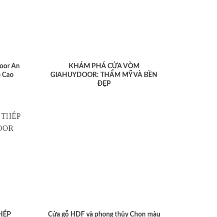
oor An
KHÁM PHÁ CỬA VÒM
 Cao
GIAHUYDOOR: THẨM MỸ VÀ BỀN
ĐẸP
HÉP
Cửa gỗ HDF và phong thủy Chọn màu