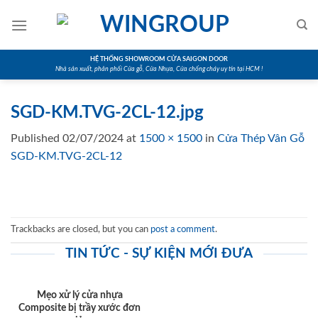
Skip
to
content
HỆ THỐNG SHOWROOM CỬA SAIGON DOOR
Nhà sản xuất, phân phối Cửa gỗ, Cửa Nhựa, Cửa chống cháy uy tín tại HCM !
SGD-KM.TVG-2CL-12.jpg
Published
02/07/2024
at
1500 × 1500
in
Cửa Thép Vân Gỗ
SGD-KM.TVG-2CL-12
Trackbacks are closed, but you can
post a comment
.
TIN TỨC - SỰ KIỆN MỚI ĐƯA
Mẹo xử lý cửa nhựa
Composite bị trầy xước đơn