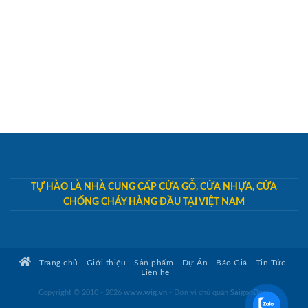
TỰ HÀO LÀ NHÀ CUNG CẤP CỬA GỖ, CỬA NHỰA, CỬA
CHỐNG CHÁY HÀNG ĐẦU TẠI VIỆT NAM
Trang chủ
Giới thiệu
Sản phẩm
Dự Án
Báo Giá
Tin Tức
Liên hệ
Copyright © 2010 - 2026
www.wig.vn
- Đơn vị chủ quản
SaigonDoor