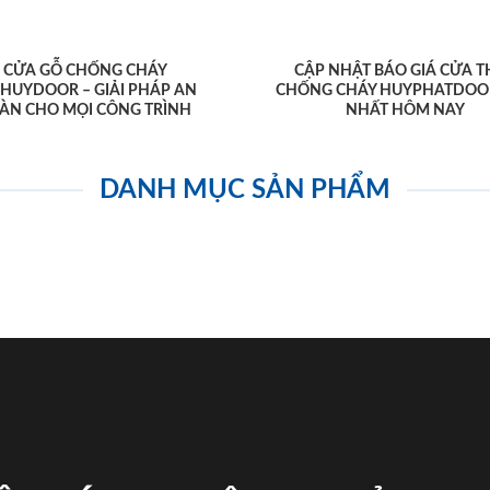
CỬA GỖ CHỐNG CHÁY
CẬP NHẬT BÁO GIÁ CỬA T
AHUYDOOR – GIẢI PHÁP AN
CHỐNG CHÁY HUYPHATDOO
ÀN CHO MỌI CÔNG TRÌNH
NHẤT HÔM NAY
DANH MỤC SẢN PHẨM