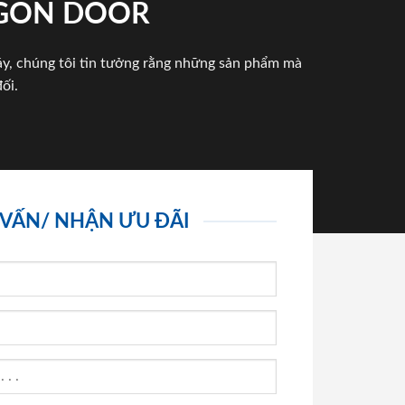
IGON DOOR
háy, chúng tôi tin tưởng rằng những sản phẩm mà
ối.
 VẤN/ NHẬN ƯU ĐÃI