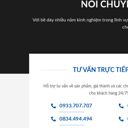
NÓI CHUY
Với bề dày nhiều năm kinh nghiệm trong lĩnh vự
ch
TƯ VẤN TRỰC TIẾP
Hỗ trợ tư vấn về sản phẩm, giá thành và các ch
cho khách hàng 24/7!
0933.707.707
0834.494.494