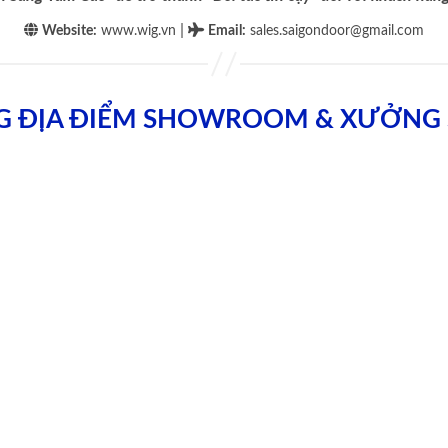
|
Website:
www.wig.vn
Email
:
sales.saigondoor@gmail.com
G ĐỊA ĐIỂM SHOWROOM & XƯỞNG 