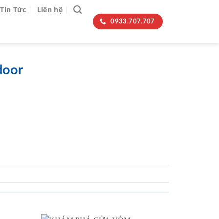
Tin Tức
Liên hệ
0933.707.707
door