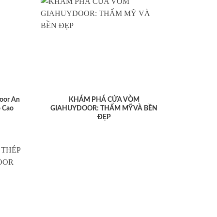
oor An
KHÁM PHÁ CỬA VÒM
 Cao
GIAHUYDOOR: THẨM MỸ VÀ BỀN
ĐẸP