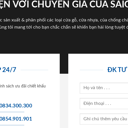
ỆN VỚI CHUYÊN GIA CỦA SA
c sản xuất & phân phối các loại cửa gỗ, cửa nhựa, của chống c
úng tôi mang tới cho bạn chắc chắn sẽ khiến bạn hài lòng tuyệt đ
 24/7
ĐK TƯ
ính sách ưu đãi chiết khấu
0834.300.300
0854.901.901